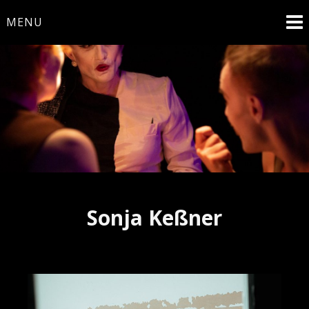
Skip
MENU
to
content
Theaterstaat
Sonja Keßner