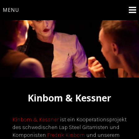
Skip
MENU
to
content
Theaterstaat
Kinbom & Kessner
Kinbom & Kessner
ist ein Kooperationsprojekt
des schwedischen Lap Steel Gitarristen und
Komponisten
Fredrik Kinbom
und unserem